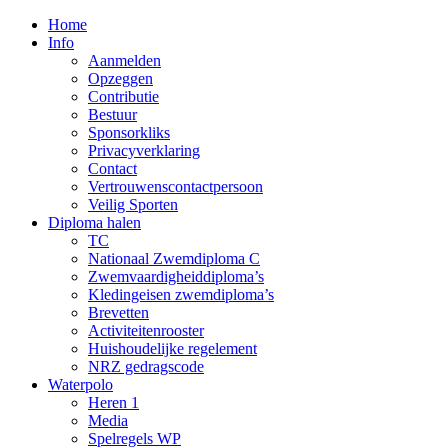
Home
Info
Aanmelden
Opzeggen
Contributie
Bestuur
Sponsorkliks
Privacyverklaring
Contact
Vertrouwenscontactpersoon
Veilig Sporten
Diploma halen
TC
Nationaal Zwemdiploma C
Zwemvaardigheiddiploma’s
Kledingeisen zwemdiploma’s
Brevetten
Activiteitenrooster
Huishoudelijke regelement
NRZ gedragscode
Waterpolo
Heren 1
Media
Spelregels WP