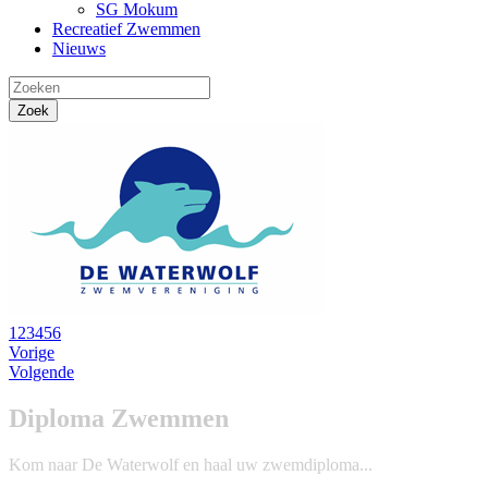
SG Mokum
Recreatief Zwemmen
Nieuws
1
2
3
4
5
6
Vorige
Volgende